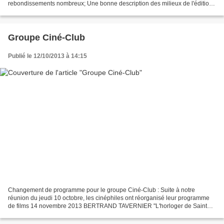
rebondissements nombreux; Une bonne description des milieux de l'édition
et de la mentalité de des habitants de "l'Amérique...
Groupe Ciné-Club
Publié le 12/10/2013 à 14:15
Changement de programme pour le groupe Ciné-Club : Suite à notre
réunion du jeudi 10 octobre, les cinéphiles ont réorganisé leur programme
de films 14 novembre 2013 BERTRAND TAVERNIER "L'horloger de Saint
Paul" – "Coup de torchon" – "La vie et rien d'autre"...