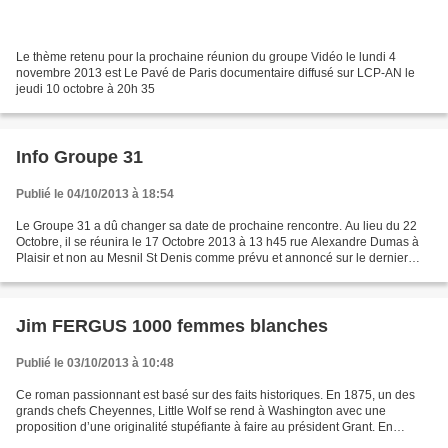
Le thème retenu pour la prochaine réunion du groupe Vidéo le lundi 4
novembre 2013 est Le Pavé de Paris documentaire diffusé sur LCP-AN le
jeudi 10 octobre à 20h 35
Info Groupe 31
Publié le 04/10/2013 à 18:54
Le Groupe 31 a dû changer sa date de prochaine rencontre. Au lieu du 22
Octobre, il se réunira le 17 Octobre 2013 à 13 h45 rue Alexandre Dumas à
Plaisir et non au Mesnil St Denis comme prévu et annoncé sur le dernier
bulletin. Livre : "Certaines n'avaient...
Jim FERGUS 1000 femmes blanches
Publié le 03/10/2013 à 10:48
Ce roman passionnant est basé sur des faits historiques. En 1875, un des
grands chefs Cheyennes, Little Wolf se rend à Washington avec une
proposition d’une originalité stupéfiante à faire au président Grant. En
échange de 1000 chevaux il demande 1000...