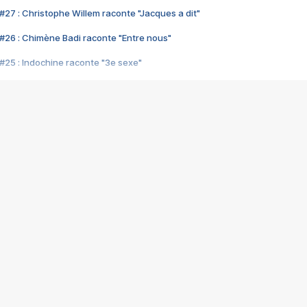
#27 : Christophe Willem raconte "Jacques a dit"
#26 : Chimène Badi raconte "Entre nous"
#25 : Indochine raconte "3e sexe"
#24 : Zaho raconte "C'est chelou"
#23 : Patrick Bruel raconte "Au café des délices"
#22 : Kyo raconte "Le chemin"
#21 : Nolwenn Leroy raconte "Cassé"
#20 : Patrick Hernandez raconte "Born to be alive"
#19 : Lorie raconte "Près de moi"
#18 : Michael Jones raconte "A nos actes manqués" (avec Jean-Jacque
#17 : Khaled raconte "Aïcha"
#16 : Corneille raconte "Parce qu'on vient de loin"