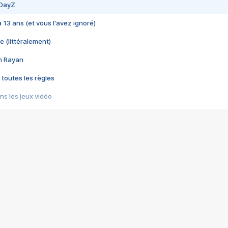
 DayZ
 a 13 ans (et vous l'avez ignoré)
e (littéralement)
im Rayan
 toutes les règles
s les jeux vidéo
us choquant de Rockstar ? - Le scandale BULLY
e plus moche de Steam
du RÊVE tourne au CAUCHEMAR
pendant 8 heures
it… à tort
umiliés par un jeu vidéo
ire - Final Fantasy 8