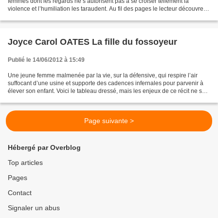
femmes dont les regards ne s’autorisent pas à se croiser tellement la
violence et l’humiliation les taraudent. Au fil des pages le lecteur découvre
leur terrible secret et le...
Joyce Carol OATES La fille du fossoyeur
Publié le 14/06/2012 à 15:49
Une jeune femme malmenée par la vie, sur la défensive, qui respire l’air
suffocant d’une usine et supporte des cadences infernales pour parvenir à
élever son enfant. Voici le tableau dressé, mais les enjeux de ce récit ne se
résument pas à cette évocation...
Page suivante >
Hébergé par Overblog
Top articles
Pages
Contact
Signaler un abus