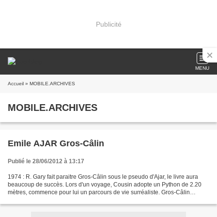
Publicité
MENU
Accueil
» MOBILE.ARCHIVES
MOBILE.ARCHIVES
Emile AJAR Gros-Câlin
Publié le 28/06/2012 à 13:17
1974 : R. Gary fait paraitre Gros-Câlin sous le pseudo d'Ajar, le livre aura
beaucoup de succès. Lors d'un voyage, Cousin adopte un Python de 2.20
mètres, commence pour lui un parcours de vie surréaliste. Gros-Câlin
devient le compagnon de vie. Cousin...