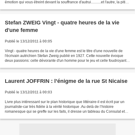
émotion qui vous étreint devant la souffrance d'autrui...........et l'autre, la pitié
non sentimentale...
Stefan ZWEIG Vingt - quatre heures de la vie
d'une femme
Publié le 13/12/2011 à 00:05
Vingt - quatre heures de la vie d'une femme est le titre d'une nouvelle de
l'écrivain autrichien Stefan Zweig publié en 1927. Cette nouvelle évoque
deux passions: celle dévorante d'un homme pour le jeu et celle foudroyante
d'une femme pour cet homme....
Laurent JOFFRIN : l’énigme de la rue St Nicaise
Publié le 13/12/2011 à 00:03
Livre plus intéressant sur le plan historique que littéraire-il est écrit par un
journaliste-car très fidèle à la vérité historique .Au delà de l’histoire
romanesque qui se greffe sur les faits, il dresse un tableau du Consulat et
notamment de la police...