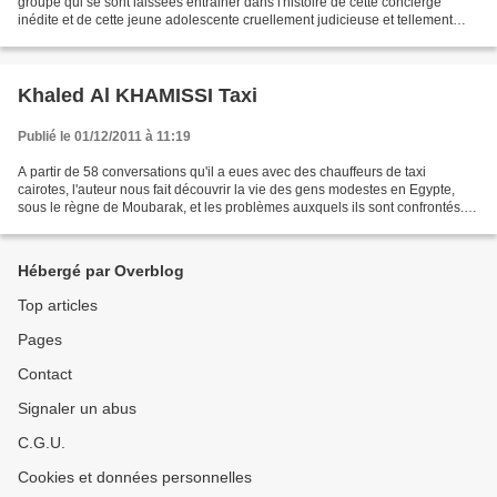
groupe qui se sont laissées entrainer dans l'histoire de cette concierge
inédite et de cette jeune adolescente cruellement judicieuse et tellement
attachante. L'alternance de passages...
Khaled Al KHAMISSI Taxi
Publié le 01/12/2011 à 11:19
A partir de 58 conversations qu'il a eues avec des chauffeurs de taxi
cairotes, l'auteur nous fait découvrir la vie des gens modestes en Egypte,
sous le règne de Moubarak, et les problèmes auxquels ils sont confrontés.
Corruption, incompétence des services...
Hébergé par Overblog
Top articles
Pages
Contact
Signaler un abus
C.G.U.
Cookies et données personnelles