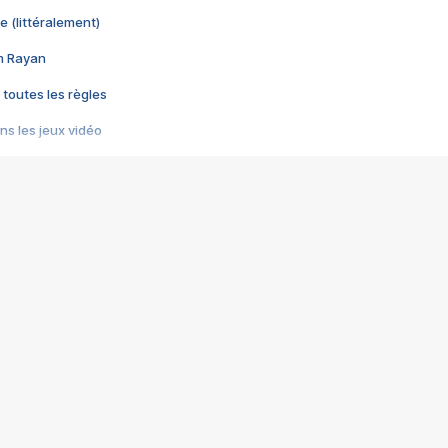
e (littéralement)
im Rayan
 toutes les règles
s les jeux vidéo
us choquant de Rockstar ? - Le scandale BULLY
e plus moche de Steam
du RÊVE tourne au CAUCHEMAR
pendant 8 heures
it… à tort
umiliés par un jeu vidéo
ire - Final Fantasy 8
ti un empire - Age of Empires