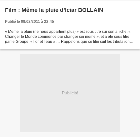
Film : Même la pluie d’Iciar BOLLAIN
Publié le 09/02/2011 à 22:45
« Même la pluie (ne nous appartient plus) » est sous titré sur son affiche, «
Changer le Monde commence par changer soi même », et a été sous titré
par le Groupe, « l’or et l’eau » … Rappelons que ce film suit les tribulations
d’une équipe européenne...
Publicité