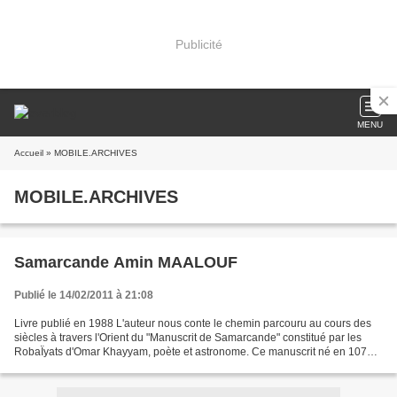
Publicité
MENU
Accueil
» MOBILE.ARCHIVES
MOBILE.ARCHIVES
Samarcande Amin MAALOUF
Publié le 14/02/2011 à 21:08
Livre publié en 1988 L'auteur nous conte le chemin parcouru au cours des
siècles à travers l'Orient du "Manuscrit de Samarcande" constitué par les
RobaÏyats d'Omar Khayyam, poète et astronome. Ce manuscrit né en 1072
sera retrouvé plusieurs siècles plus...