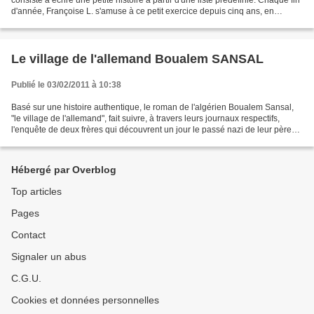
consiste à écrire une petite histoire à partir d'une liste prédéfinie. Chaque fin
d'année, Françoise L. s'amuse à ce petit exercice depuis cinq ans, en
reprenant les titres des romans...
Le village de l'allemand Boualem SANSAL
Publié le 03/02/2011 à 10:38
Basé sur une histoire authentique, le roman de l'algérien Boualem Sansal,
"le village de l'allemand", fait suivre, à travers leurs journaux respectifs,
l'enquête de deux frères qui découvrent un jour le passé nazi de leur père
disparu. A travers ce récit...
Hébergé par Overblog
Top articles
Pages
Contact
Signaler un abus
C.G.U.
Cookies et données personnelles