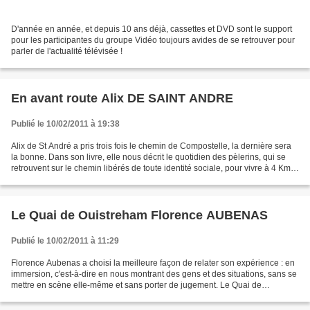
D'année en année, et depuis 10 ans déjà, cassettes et DVD sont le support
pour les participantes du groupe Vidéo toujours avides de se retrouver pour
parler de l'actualité télévisée !
En avant route Alix DE SAINT ANDRE
Publié le 10/02/2011 à 19:38
Alix de St André a pris trois fois le chemin de Compostelle, la dernière sera
la bonne. Dans son livre, elle nous décrit le quotidien des pèlerins, qui se
retrouvent sur le chemin libérés de toute identité sociale, pour vivre à 4 Km/h
une aventure humaine...
Le Quai de Ouistreham Florence AUBENAS
Publié le 10/02/2011 à 11:29
Florence Aubenas a choisi la meilleure façon de relater son expérience : en
immersion, c'est-à-dire en nous montrant des gens et des situations, sans se
mettre en scène elle-même et sans porter de jugement. Le Quai de
Ouistreham n’est pas une démonstration...