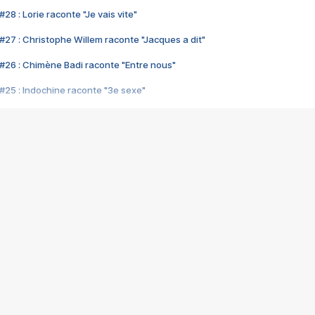
28 : Lorie raconte "Je vais vite"
#27 : Christophe Willem raconte "Jacques a dit"
#26 : Chimène Badi raconte "Entre nous"
#25 : Indochine raconte "3e sexe"
#24 : Zaho raconte "C'est chelou"
#23 : Patrick Bruel raconte "Au café des délices"
#22 : Kyo raconte "Le chemin"
#21 : Nolwenn Leroy raconte "Cassé"
#20 : Patrick Hernandez raconte "Born to be alive"
#19 : Lorie raconte "Près de moi"
#18 : Michael Jones raconte "A nos actes manqués" (avec Jean-Jacque
#17 : Khaled raconte "Aïcha"